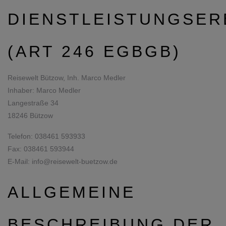
DIENSTLEISTUNGSER
(ART 246 EGBGB)
Reisewelt Bützow, Inh. Marco Medler
Inhaber: Marco Medler
Langestraße 34
18246 Bützow
Telefon:
038461 593933
Fax: 038461 593944
E-Mail:
info@reisewelt-buetzow.de
ALLGEMEINE
BESCHREIBUNG DER