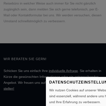
Reisebüro in welcher Weise auch immer für Sie nicht gänzlich
zugänglich sein, dann melden Sie sich gerne telefonisch, per E-
Mail oder Kontaktformular bei uns. Wir werden versuchen, diesen
Umstand schnellstmöglich zu verbessern.
WIR BERATEN SIE GERN!
Schicken Sie uns einfach Ihre
individuelle Anfrage
. Sie erhalten in
Kürze die gewünschten Informationen oder ein entsprechendes
DATENSCHUTZEINSTELLU
Angebot. Wir freuen uns auf Ihre Nachricht.
Individuelle Anfrage
stellen!
Wir nutzen Cookies auf unserer Websi
sind essenziell, während andere uns 
und Ihre Erfahrung zu verbessern.